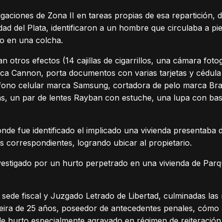
igaciones de Zona II en tareas propias de esa repartición, 
ad del Plata, identificaron a un hombre que circulaba a pi
o en una colcha.
otros efectos (14 cajillas de cigarrillos, una cámara fotog
a Cannon, porta documentos con varias tarjetas y cédula d
léfono celular marca Samsung, cortadora de pelo marca Br
as, un par de lentes Rayban con estuche, una lupa con ba
nde fue identificado el implicado una vivienda presentaba d
s correspondientes, logrando ubicar al propietario.
vestigado por un hurto perpetrado en una vivienda de Parq
 sede fiscal y Juzgado Letrado de Libertad, culminadas la
eira de 25 años, poseedor de antecedentes penales, cómo
de hurto especialmente agravado en régimen de reiteración r