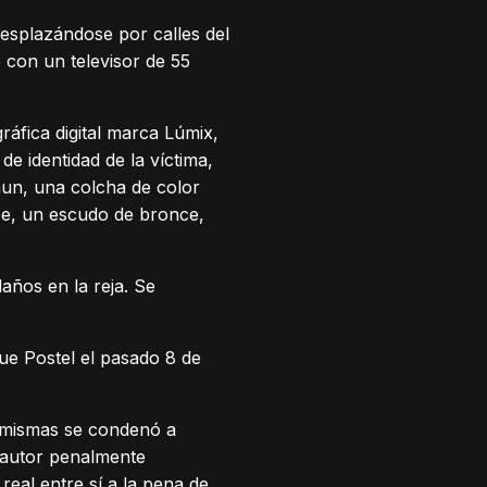
desplazándose por calles del
e con un televisor de 55
ráfica digital marca Lúmix,
e identidad de la víctima,
aun, una colcha de color
se, un escudo de bronce,
años en la reja. Se
ue Postel el pasado 8 de
s mismas se condenó a
 autor penalmente
eal entre sí a la pena de