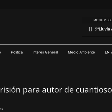
MONTEVIDEO
9°
Lluvia 
e
Política
Interés General
Medio Ambiente
EN 
risión para autor de cuantioso
os