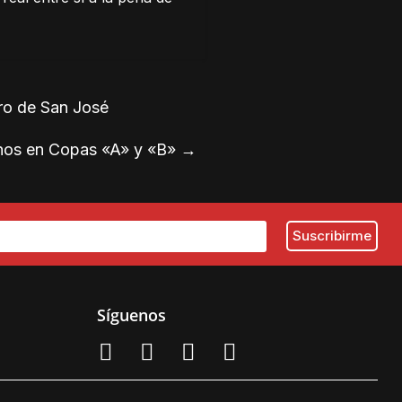
bro de San José
inos en Copas «A» y «B»
→
Síguenos