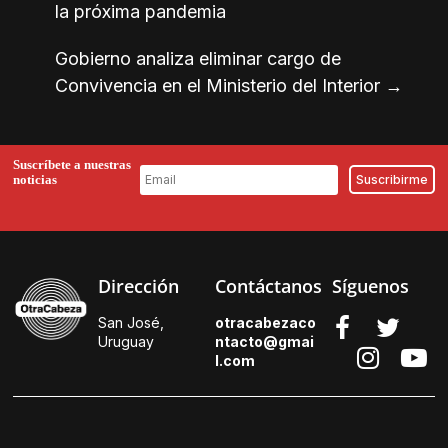
la próxima pandemia
Gobierno analiza eliminar cargo de
Convivencia en el Ministerio del Interior
→
Suscríbete a nuestras
noticias
Dirección
Contáctanos
Síguenos
San José,
otracabezaco
Uruguay
ntacto@gmai
l.
com