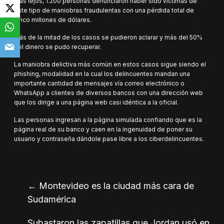
más lejos, 1.200 personas denunciaron haber sido víctimas de
este tipo de maniobras fraudulentas con una pérdida total de
cinco millones de dólares.
Más de la mitad de los casos se pudieron aclarar y más del 50%
del dinero se pudo recuperar.
La maniobra delictiva más común en estos casos sigue siendo el
phishing, modalidad en la cual los delincuentes mandan una
importante cantidad de mensajes vía correo electrónico o
WhatsApp a clientes de diversos bancos con una dirección web
que los dirige a una página web casi idéntica a la oficial.
Las personas ingresan a la página simulada confiando que es la
página real de su banco y caen en la ingenuidad de poner su
usuario y contraseña dándole pase libre a los ciberdelincuentes.
←
Montevideo es la ciudad más cara de
Sudamérica
Subastaron las zapatillas que Jordan usó en