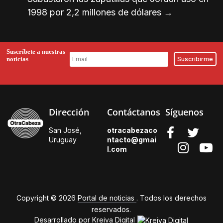
1998 por 2,2 millones de dólares
→
Suscríbete a nuestras
noticias
Dirección
Contáctanos
Síguenos
San José,
otracabezaco
Uruguay
ntacto@gmai
l.
com
Copyright © 2026
Portal de noticias
. Todos los derechos
reservados.
Desarrollado por
Kreiva Digital