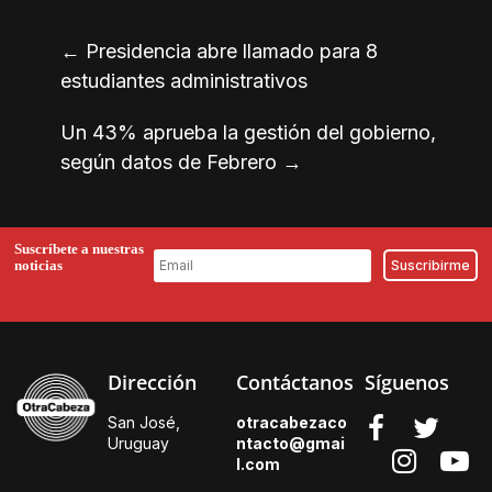
←
Presidencia abre llamado para 8
estudiantes administrativos
Un 43% aprueba la gestión del gobierno,
según datos de Febrero
→
Suscríbete a nuestras
noticias
Dirección
Contáctanos
Síguenos
San José,
otracabezaco
Uruguay
ntacto@gmai
l.
com