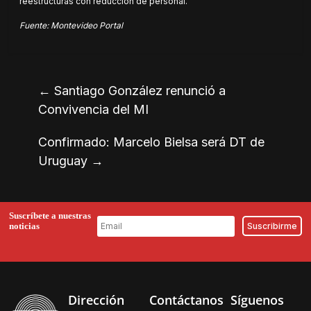
reestructuras con reducción de personal.
Fuente: Montevideo Portal
←
Santiago González renunció a
Convivencia del MI
Confirmado: Marcelo Bielsa será DT de
Uruguay
→
Suscríbete a nuestras
noticias
Dirección
Contáctanos
Síguenos